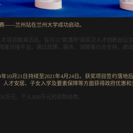
赛
——
兰州站
在
兰州大学
成功
启动
。
人才项目路演活动，旨在以
“
蓉漂杯
”
高层次人才创新创业
精准对接平台，通过政策、服务、保障等综合支持，推
年10月21日持续至2021年4月24日。获奖项目签约落
用房、人才安居、子女入学及要素保障等方面获得政府优惠和
00
万元、个人
300
万元的资助经费。